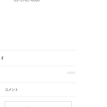
　　  03−3741−8086
コメント