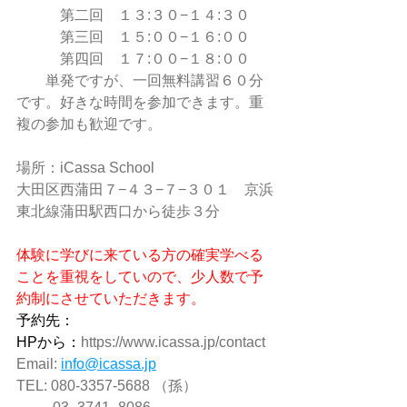
　　　第二回　１３:３０−１４:３０　
　　　第三回　１５:００−１６:００
　　　第四回　１７:００−１８:００
　　単発ですが、一回無料講習６０分
です。好きな時間を参加できます。重
複の参加も歓迎です。
場所：iCassa School 
大田区西蒲田７−４３−７−３０１　京浜
東北線蒲田駅西口から徒歩３分
体験に学びに来ている方の確実学べる
ことを重視をしていので、少人数で予
約制にさせていただきます。
予約先：
HPから：
https://www.icassa.jp/contact
Email: 
info@icassa.jp
TEL: 080-3357-5688 （孫）