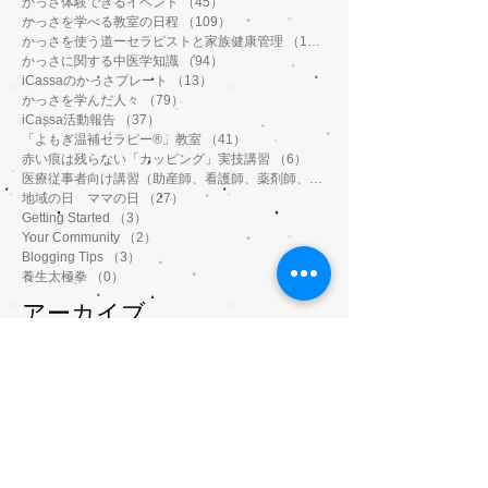
かっさ体験できるイベント
（45）
45件の記事
かっさを学べる教室の日程
（109）
109件の記事
かっさを使う道ーセラピストと家族健康管理
（112）
112件の記事
かっさに関する中医学知識
（94）
94件の記事
iCassaのかっさプレート
（13）
13件の記事
かっさを学んだ人々
（79）
79件の記事
iCassa活動報告
（37）
37件の記事
「よもぎ温補セラピー®️」教室
（41）
41件の記事
赤い痕は残らない「カッピング」実技講習
（6）
6件の記事
医療従事者向け講習（助産師、看護師、薬剤師、鍼灸師、介護士など）
地域の日 ママの日
（27）
27件の記事
Getting Started
（3）
3件の記事
Your Community
（2）
2件の記事
Blogging Tips
（3）
3件の記事
養生太極拳
（0）
0件の記事
アーカイブ
2023年4月
（6）
6件の記事
2023年3月
（3）
3件の記事
2023年1月
（3）
3件の記事
2022年11月
（1）
1件の記事
2022年10月
（9）
9件の記事