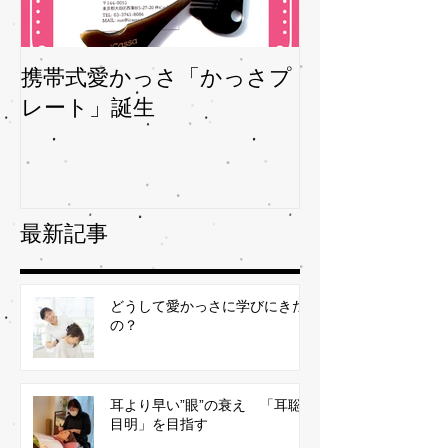
携帯式愛かっさ「かっさプ
夏バテバテを
レート」誕生
ガサを予防
最新記事
どうして愛かっさに学びにきた
の？
耳より早い”眼”の衰え 「耳聡
目明」を目指す