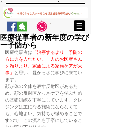
医療従事者の新年度の学び
ー予防から
医療従事者は
「治療するより　予防の
方に力を入れたい、一人のお医者さん
を頼りより、家族による家族ケアが大
事」
と思い、愛かっさに学びに来てい
ます。
顔が体の全体を表す反射区があるた
め、顔の反射区かっさケアを学ぶため
の基礎訓練を丁寧にしています。クレ
ジングは主になる施術にならなくて
も、心地よい、気持ちが緩めることで
すので　この流れも丁寧にしているこ