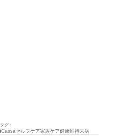
タグ：
iCassa
セルフケア
家族ケア
健康維持
未病