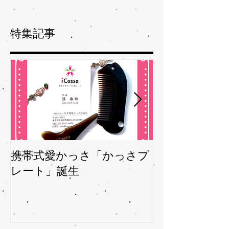
特集記事
携帯式愛かっさ「かっさプ
夏バテバテを
レート」誕生
ガサを予防