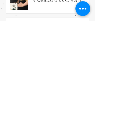
愛かっさのきぎょうとふくぎょ
うが一番人気！成功率が高いわ
け
​カテゴリー
かっさ体験できるイベント
（45）
45件の記事
かっさを学べる教室の日程
（109）
109件の記事
かっさを使う道ーセラピストと家族健康管理
（112）
112件の記事
かっさに関する中医学知識
（94）
94件の記事
iCassaのかっさプレート
（13）
13件の記事
かっさを学んだ人々
（79）
79件の記事
iCassa活動報告
（37）
37件の記事
「よもぎ温補セラピー®️」教室
（41）
41件の記事
赤い痕は残らない「カッピング」実技講習
（6）
6件の記事
医療従事者向け講習（助産師、看護師、薬剤師、鍼灸師、介護士など）
地域の日 ママの日
（27）
27件の記事
Getting Started
（3）
3件の記事
Your Community
（2）
2件の記事