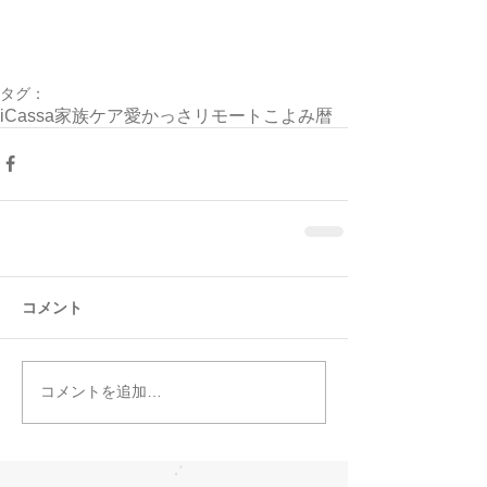
タグ：
iCassa
家族ケア
愛かっさ
リモート
こよみ
暦
コメント
コメントを追加…