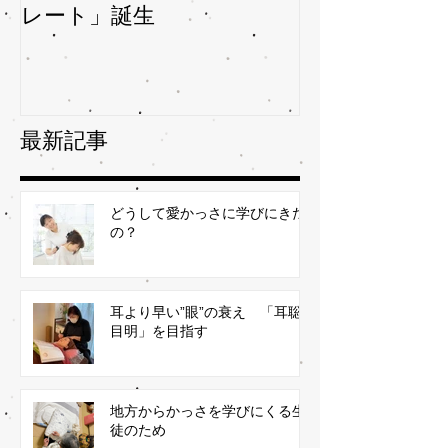
レート」誕生
ガサを予防
最新記事
どうして愛かっさに学びにきた
の？
耳より早い”眼”の衰え 「耳聡
目明」を目指す
地方からかっさを学びにくる生
徒のため