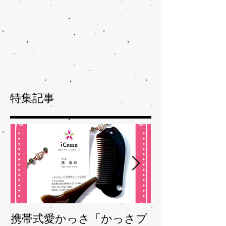
特集記事
携帯式愛かっさ「かっさプ
夏バテバテを