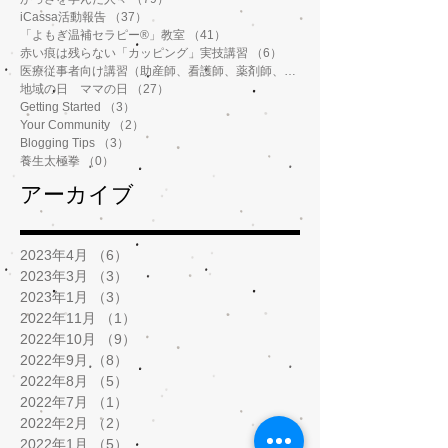
iCassa活動報告
（37）
37件の記事
「よもぎ温補セラピー®️」教室
（41）
41件の記事
赤い痕は残らない「カッピング」実技講習
（6）
6件の記事
医療従事者向け講習（助産師、看護師、薬剤師、鍼灸師、介護士など）
地域の日 ママの日
（27）
27件の記事
Getting Started
（3）
3件の記事
Your Community
（2）
2件の記事
Blogging Tips
（3）
3件の記事
養生太極拳
（0）
0件の記事
アーカイブ
2023年4月
（6）
6件の記事
2023年3月
（3）
3件の記事
2023年1月
（3）
3件の記事
2022年11月
（1）
1件の記事
2022年10月
（9）
9件の記事
2022年9月
（8）
8件の記事
2022年8月
（5）
5件の記事
2022年7月
（1）
1件の記事
2022年2月
（2）
2件の記事
2022年1月
（5）
5件の記事