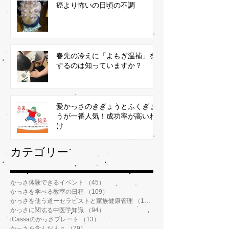
癌より怖いの日頃の不調
春先の冷えに「よもぎ温補」を
するのは知っていますか？
愛かっさのきぎょうとふくぎょ
うが一番人気！成功率が高いわ
け
​カテゴリー
かっさ体験できるイベント
（45）
45件の記事
かっさを学べる教室の日程
（109）
109件の記事
かっさを使う道ーセラピストと家族健康管理
（112）
112件の記事
かっさに関する中医学知識
（94）
94件の記事
iCassaのかっさプレート
（13）
13件の記事
かっさを学んだ人々
（79）
79件の記事